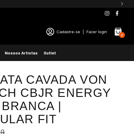
Cadastre-se
|
Fazer login
0
Nossos Artistas
Outlet
ATA CAVADA VON
CH CBJR ENERGY
 BRANCA |
ULAR FIT
99