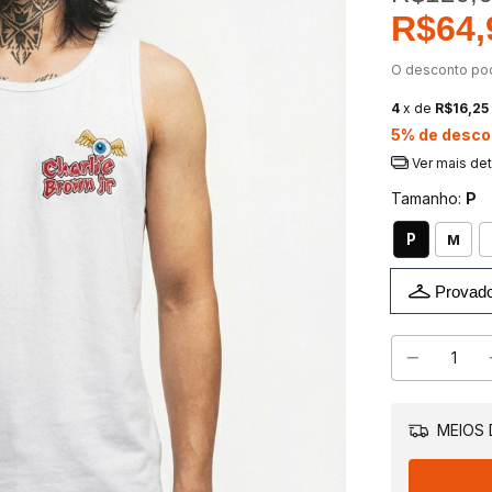
R$64,
O desconto po
4
x de
R$16,25
5% de desco
Ver mais de
Tamanho:
P
P
M
Provado
MEIOS 