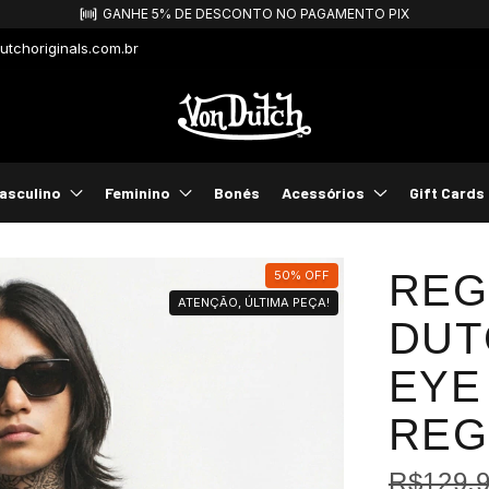
FRETE GRÁTIS PARA COMPRAS ACIMA DE R$499,99!
tchoriginals.com.br
asculino
Feminino
Bonés
Acessórios
Gift Cards
REG
50
%
OFF
ATENÇÃO, ÚLTIMA PEÇA!
DUT
EYE
REG
R$129,