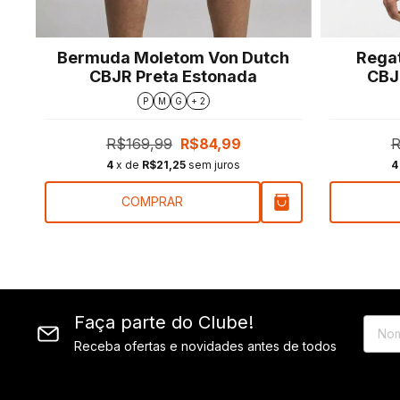
Bermuda Moletom Von Dutch
Rega
a
CBJR Preta Estonada
CBJR
P
M
G
+ 2
R$169,99
R$84,99
R
4
x de
R$21,25
sem juros
4
COMPRAR
Faça parte do Clube!
Receba ofertas e novidades antes de todos