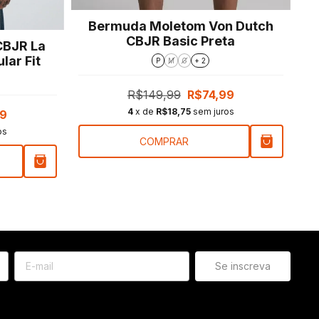
Bermuda Moletom Von Dutch
CBJR Basic Preta
CBJR La
lar Fit
P
M
G
+ 2
R$149,99
R$74,99
4
x de
R$18,75
sem juros
99
os
COMPRAR