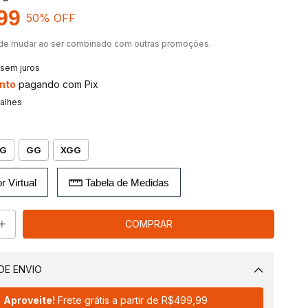
99
50
% OFF
de mudar ao ser combinado com outras promoções.
sem juros
nto
pagando com Pix
talhes
G
GG
XGG
r Virtual
Tabela de Medidas
DE ENVIO
Alterar CEP
Aproveite!
Frete grátis a partir de
R$499,99