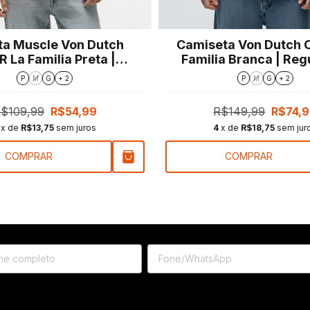
ta Muscle Von Dutch
Camiseta Von Dutch 
 La Familia Preta |
Familia Branca | Regu
Regular Fit
P
M
G
+ 2
P
M
G
+ 2
$109,99
R$54,99
R$149,99
R$74,
x de
R$13,75
sem juros
4
x de
R$18,75
sem jur
COMPRAR
COMPRAR