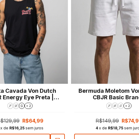
a Cavada Von Dutch
Bermuda Moletom Vo
 Energy Eye Preta |
CBJR Basic Bran
Regular Fit
P
M
G
+ 2
P
M
G
+ 2
$129,99
R$64,99
R$149,99
R$74,
x de
R$16,25
sem juros
4
x de
R$18,75
sem jur