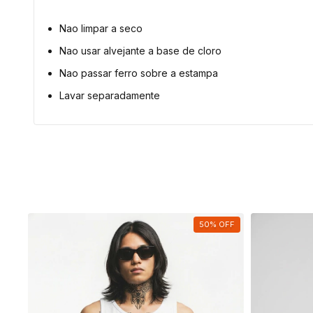
Nao limpar a seco
Nao usar alvejante a base de cloro
Nao passar ferro sobre a estampa
Lavar separadamente
OFF
50
%
OFF