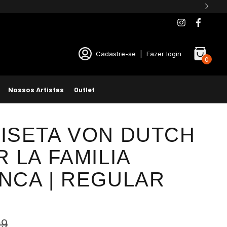
Cadastre-se
|
Fazer login
0
Nossos Artistas
Outlet
ISETA VON DUTCH
R LA FAMILIA
NCA | REGULAR
99