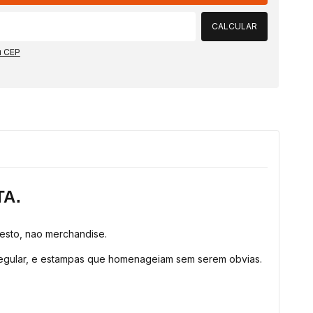
CALCULAR
u CEP
TA.
festo, nao merchandise.
egular, e estampas que homenageiam sem serem obvias.