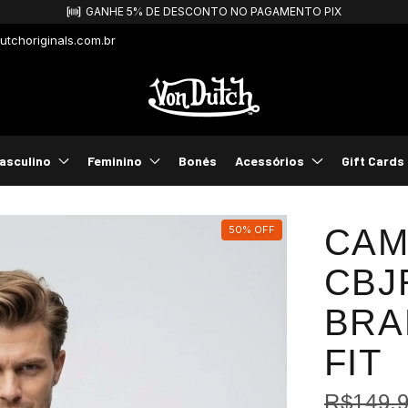
FRETE GRÁTIS PARA COMPRAS ACIMA DE R$499,99!
tchoriginals.com.br
asculino
Feminino
Bonés
Acessórios
Gift Cards
CAM
50
%
OFF
CBJ
BRA
FIT
R$149,