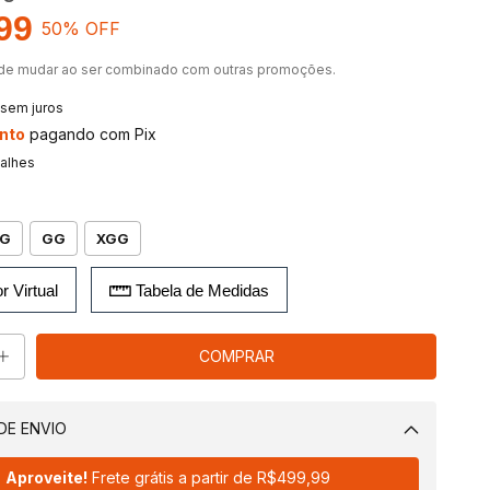
99
50
% OFF
de mudar ao ser combinado com outras promoções.
sem juros
nto
pagando com Pix
talhes
G
GG
XGG
r Virtual
Tabela de Medidas
DE ENVIO
Alterar CEP
Aproveite!
Frete grátis a partir de
R$499,99