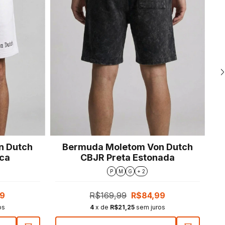
n Dutch
Bermuda Moletom Von Dutch
ca
CBJR Preta Estonada
P
M
G
+ 2
99
R$169,99
R$84,99
os
4
x de
R$21,25
sem juros