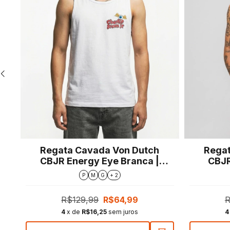
Regata Cavada Von Dutch
Regat
a
CBJR Energy Eye Branca |
CBJR
Regular Fit
P
M
G
+ 2
R$129,99
R$64,99
R
4
x de
R$16,25
sem juros
4