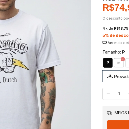
R$74,
O desconto po
4
x de
R$18,75
5% de desco
Ver mais de
Tamanho:
P
P
M
Provado
MEIOS 