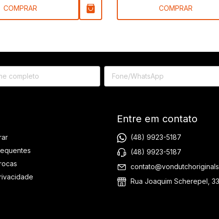
COMPRAR
COMPRAR
Entre em contato
(48) 9923-5187
ar
requentes
(48) 9923-5187
Trocas
contato@vondutchoriginals
Privacidade
Rua Joaquim Scherepel, 3