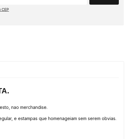
u CEP
TA.
festo, nao merchandise.
egular, e estampas que homenageiam sem serem obvias.