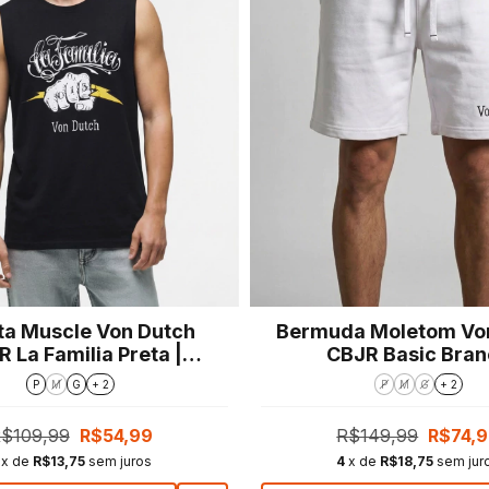
ta Muscle Von Dutch
Bermuda Moletom Vo
 La Familia Preta |
CBJR Basic Bran
Regular Fit
P
M
G
+ 2
P
M
G
+ 2
$109,99
R$54,99
R$149,99
R$74,
x de
R$13,75
sem juros
4
x de
R$18,75
sem jur