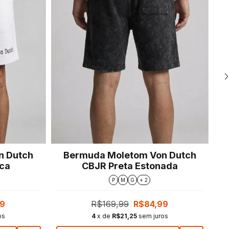
n Dutch
Bermuda Moletom Von Dutch
ca
CBJR Preta Estonada
P
M
G
+ 2
99
R$169,99
R$84,99
os
4
x de
R$21,25
sem juros