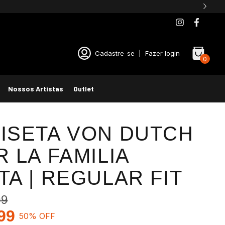
Cadastre-se
|
Fazer login
0
Nossos Artistas
Outlet
ISETA VON DUTCH
R LA FAMILIA
TA | REGULAR FIT
99
99
50
% OFF