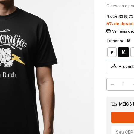
O desconto po
4
x de
R$18,75
5% de desco
Ver mais de
Tamanho:
M
M
P
Provado
MEIOS 