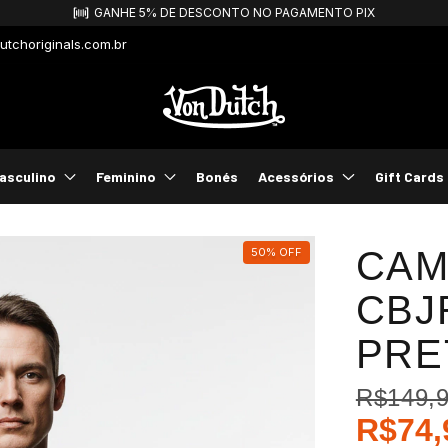
GANHE 5% DE DESCONTO NO PAGAMENTO PIX
tchoriginals.com.br
asculino
Feminino
Bonés
Acessórios
Gift Cards
CAM
50
%
OFF
CBJ
PRE
R$149,
R$74,