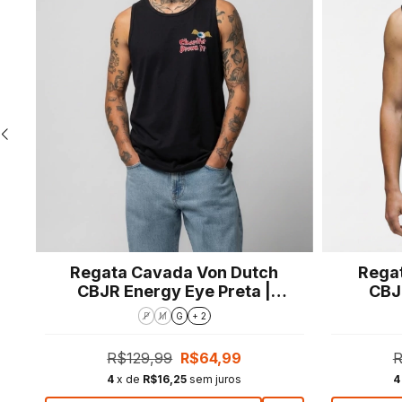
a
Regata Cavada Von Dutch
Rega
CBJR Energy Eye Preta |
CBJR
Regular Fit
P
M
G
+ 2
R$129,99
R$64,99
R
4
x de
R$16,25
sem juros
4