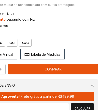
de mudar ao ser combinado com outras promoções.
sem juros
nto
pagando com Pix
talhes
G
GG
XGG
r Virtual
Tabela de Medidas
DE ENVIO
Alterar CEP
Aproveite!
Frete grátis a partir de
R$499,99
CALCULAR