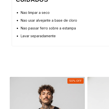
Nao limpar a seco
Nao usar alvejante a base de cloro
Nao passar ferro sobre a estampa
Lavar separadamente
OFF
50
%
OFF