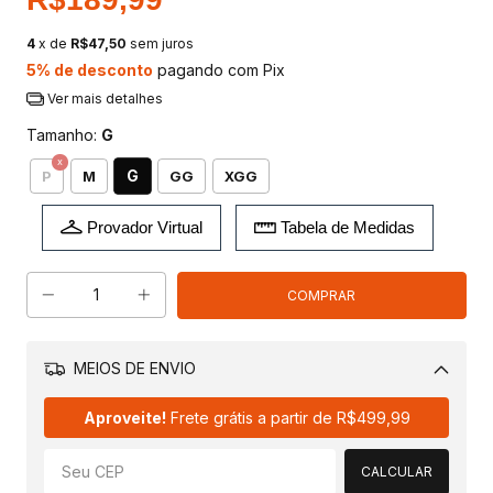
4
x de
R$47,50
sem juros
5% de desconto
pagando com Pix
Ver mais detalhes
Tamanho:
G
G
P
M
GG
XGG
Provador Virtual
Tabela de Medidas
MEIOS DE ENVIO
Alterar CEP
Aproveite!
Frete grátis a partir de
R$499,99
CALCULAR