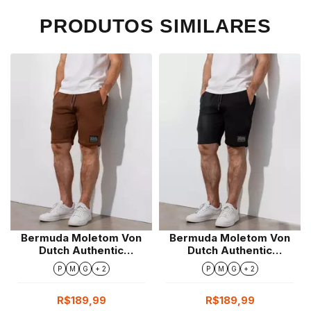
PRODUTOS SIMILARES
Bermuda Moletom Von
Bermuda Moletom Von
Dutch Authentic
Dutch Authentic
Garment Marrom
Garment Preta
P
M
G
+ 2
P
M
G
+ 2
R$189,99
R$189,99