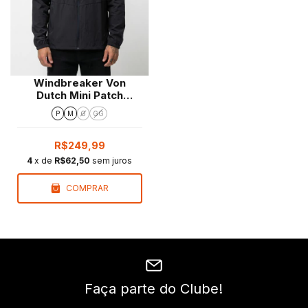
Windbreaker Von
Dutch Mini Patch
Grafite
P
M
G
GG
R$249,99
4
x de
R$62,50
sem juros
COMPRAR
Faça parte do Clube!