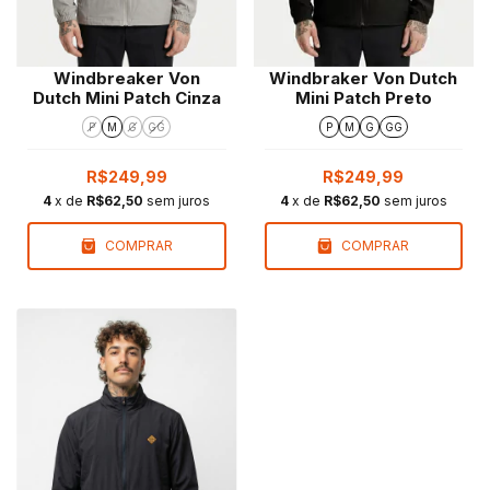
Windbreaker Von
Windbraker Von Dutch
Dutch Mini Patch Cinza
Mini Patch Preto
P
M
G
GG
P
M
G
GG
R$249,99
R$249,99
4
x de
R$62,50
sem juros
4
x de
R$62,50
sem juros
COMPRAR
COMPRAR