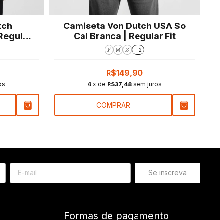
tch
Camiseta Von Dutch USA So
C
Regular
Cal Branca | Regular Fit
P
M
G
+ 2
R$149,90
os
4
x de
R$37,48
sem juros
COMPRAR
Formas de pagamento