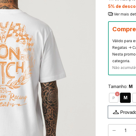
5% de desco
Ver mais de
Compre 
Válido para 
Regatas -> C
Nesta promo
categoria.
Não acumulá
Tamanho:
M
M
P
Provado