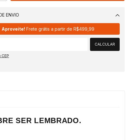
DE ENVIO
Alterar CEP
Aproveite!
Frete grátis a partir de
R$499,99
CALCULAR
u CEP
OBRE SER LEMBRADO.