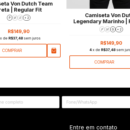
eta Von Dutch Team
reta | Regular Fit
Camiseta Von Du
P
M
G
+ 2
Legendary Marinho | 
Fit
P
M
G
+ 2
R$149,90
x de
R$37,48
sem juros
R$149,90
4
x de
R$37,48
sem jur
COMPRAR
COMPRAR
Entre em contato