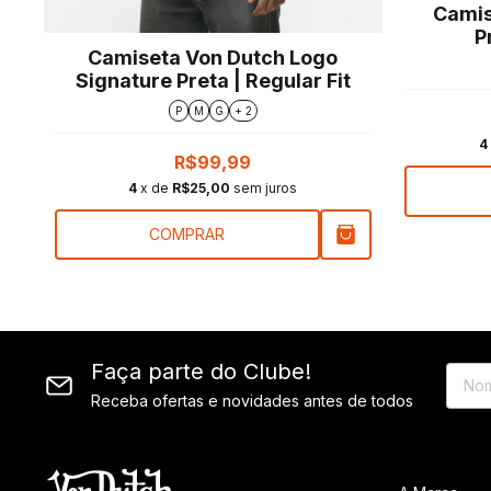
Camis
P
Camiseta Von Dutch Logo
t
Signature Preta | Regular Fit
P
M
G
+ 2
4
R$99,99
4
x de
R$25,00
sem juros
COMPRAR
Faça parte do Clube!
Receba ofertas e novidades antes de todos