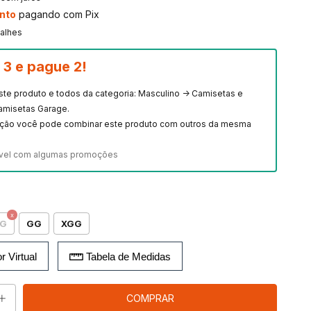
nto
pagando com Pix
talhes
3 e pague 2!
este produto e todos da categoria: Masculino -> Camisetas e
amisetas Garage.
ção você pode combinar este produto com outros da mesma
vel com algumas promoções
G
GG
XGG
r Virtual
Tabela de Medidas