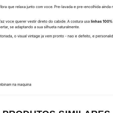
 fibra que relaxa junto com voce. Pre-lavada e pre-encolhida ainda
z voce querer vestir direto do cabide. A costura usa
linhas 100%
rtar, se adaptando a sua silhueta naturalmente.
onada, o visual vintage ja vem pronto - nao e defeito, e personali
ombinam na maquina