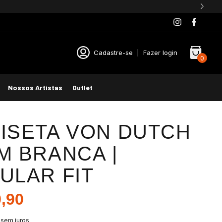
GANHE 5% DE DESCONTO NO PAGAMENTO PIX
Cadastre-se
|
Fazer login
0
Nossos Artistas
Outlet
ISETA VON DUTCH
M BRANCA |
ULAR FIT
,90
sem juros