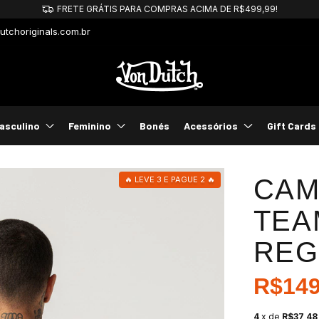
tchoriginals.com.br
asculino
Feminino
Bonés
Acessórios
Gift Cards
CAM
🔥 LEVE 3 E PAGUE 2 🔥
TEA
REG
R$149
4
x de
R$37,48