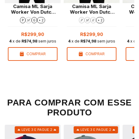
Camisa ML Sarja
Camisa ML Sarja
Cam
Worker Von Dutch
Worker Von Dutch
Wor
Patch Signature Kaki
Signature Azul
Sig
P
M
G
+ 2
P
M
G
+ 2
Marinho
R$299,90
R$299,90
4
x de
R$74,98
sem juros
4
x de
R$74,98
sem juros
4
x d
COMPRAR
COMPRAR
PARA COMPRAR COM ESSE
PRODUTO
🔥 LEVE 3 E PAGUE 2 🔥
🔥 LEVE 3 E PAGUE 2 🔥
🔥