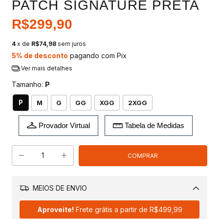
PATCH SIGNATURE PRETA
R$299,90
4
x de
R$74,98
sem juros
5% de desconto
pagando com Pix
Ver mais detalhes
Tamanho:
P
P
M
G
GG
XGG
2XGG
Provador Virtual
Tabela de Medidas
MEIOS DE ENVIO
Alterar CEP
Aproveite!
Frete grátis a partir de
R$499,99