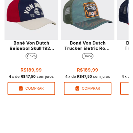
Boné Von Dutch
Boné Von Dutch
Bo
Beisebol Skull 1929
Trucker Eletric Road
Tru
Marinho
Camo
Único
Único
R$189,99
R$189,99
4
x de
R$47,50
sem juros
4
x de
R$47,50
sem juros
4
x d
COMPRAR
COMPRAR