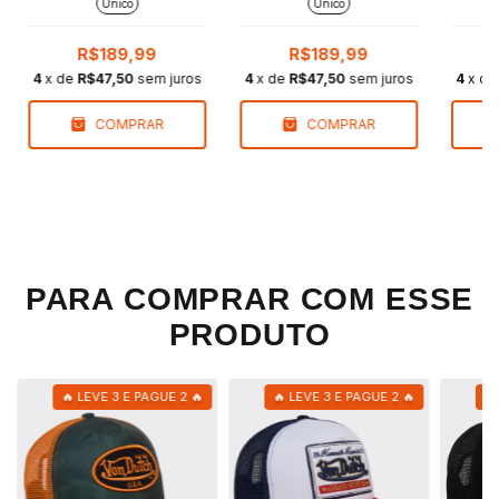
Único
Único
R$189,99
R$189,99
4
x de
R$47,50
sem juros
4
x de
R$47,50
sem juros
4
x d
COMPRAR
COMPRAR
PARA COMPRAR COM ESSE
PRODUTO
🔥 LEVE 3 E PAGUE 2 🔥
🔥 LEVE 3 E PAGUE 2 🔥
🔥