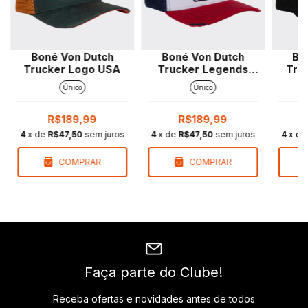
Boné Von Dutch
Boné Von Dutch
Bo
Trucker Logo USA
Trucker Legends
Truc
Never Die
Único
Único
R$189,99
R$189,99
4
x de
R$47,50
sem juros
4
x de
R$47,50
sem juros
4
x d
COMPRAR
COMPRAR
Faça parte do Clube!
Receba ofertas e novidades antes de todos