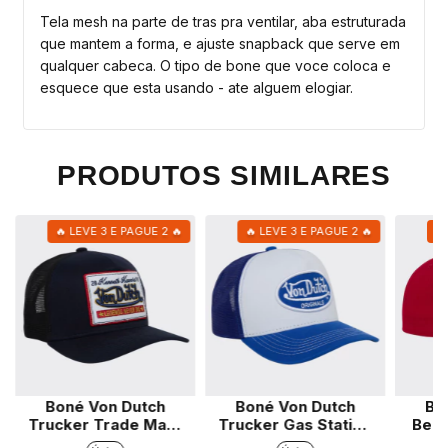
Tela mesh na parte de tras pra ventilar, aba estruturada
que mantem a forma, e ajuste snapback que serve em
qualquer cabeca. O tipo de bone que voce coloca e
esquece que esta usando - ate alguem elogiar.
PRODUTOS SIMILARES
🔥 LEVE 3 E PAGUE 2 🔥
🔥 LEVE 3 E PAGUE 2 🔥
🔥
Boné Von Dutch
Boné Von Dutch
Bo
Trucker Trade Mark
Trucker Gas Station
Beis
29
Marinho