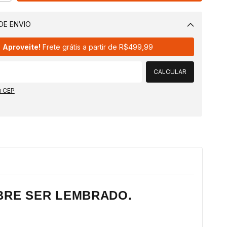
DE ENVIO
Alterar CEP
Aproveite!
Frete grátis a partir de
R$499,99
CALCULAR
u CEP
OBRE SER LEMBRADO.