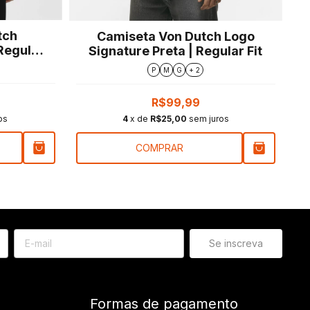
tch
Camiseta Von Dutch Logo
Regular
Signature Preta | Regular Fit
P
M
G
+ 2
R$99,99
os
4
x de
R$25,00
sem juros
COMPRAR
Formas de pagamento