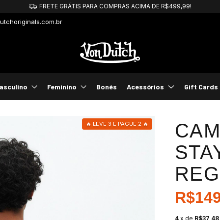
GANHE 5% DE DESCONTO NO PAGAMENTO PIX
tchoriginals.com.br
asculino
Feminino
Bonés
Acessórios
Gift Cards
CAM
🔥 LEVE 3 E PAGUE 2 🔥
STA
REG
R$149
4
x de
R$37,48