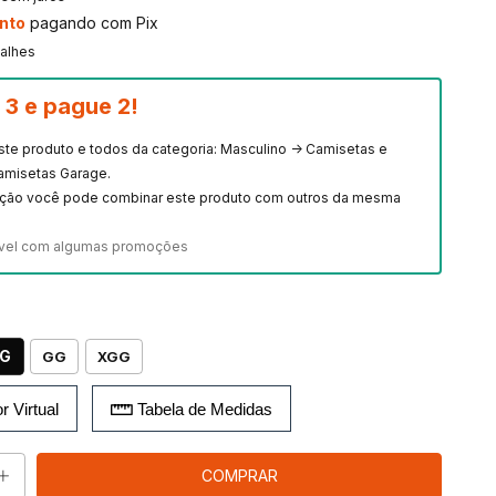
nto
pagando com Pix
talhes
3 e pague 2!
este produto e todos da categoria: Masculino -> Camisetas e
amisetas Garage.
ção você pode combinar este produto com outros da mesma
vel com algumas promoções
G
GG
XGG
r Virtual
Tabela de Medidas