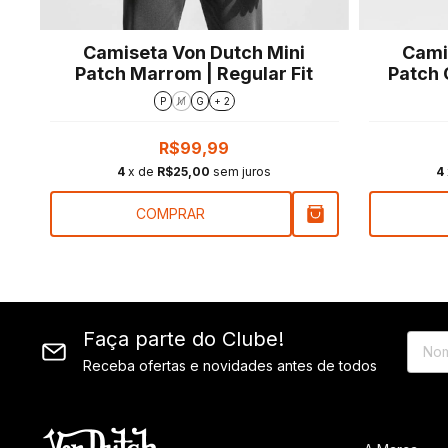
Camiseta Von Dutch Mini
Cami
r
Patch Marrom | Regular Fit
Patch 
P
M
G
+ 2
R$99,99
4
x de
R$25,00
sem juros
4
COMPRAR
Faça parte do Clube!
Receba ofertas e novidades antes de todos