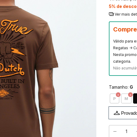
5% de desco
Ver mais de
Compre 
Válido para 
Regatas -> C
Nesta promo
categoria.
Não acumulá
Tamanho:
G
P
M
Provado