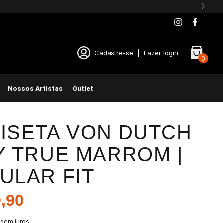
Cadastre-se
|
Fazer login
0
Nossos Artistas
Outlet
ISETA VON DUTCH
Y TRUE MARROM |
ULAR FIT
,90
sem juros