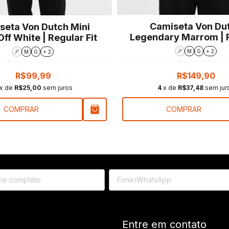
Camiseta Von Du
seta Von Dutch Mini
Legendary Marrom | 
Off White | Regular Fit
Fit
P
M
G
+ 2
P
M
G
+ 2
R$149,90
R$99,99
4
x de
R$37,48
sem jur
x de
R$25,00
sem juros
COMPRAR
COMPRAR
Entre em contato