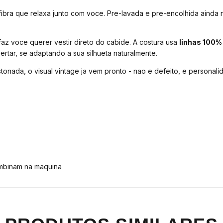
 fibra que relaxa junto com voce. Pre-lavada e pre-encolhida ainda
z voce querer vestir direto do cabide. A costura usa
linhas 100%
rtar, se adaptando a sua silhueta naturalmente.
onada, o visual vintage ja vem pronto - nao e defeito, e personali
ombinam na maquina