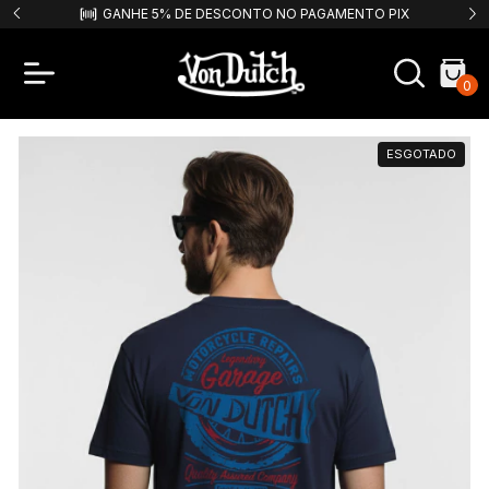
9,99!
GANHE 5% DE DESCONTO NO PAGAMENTO PIX
F
0
ESGOTADO