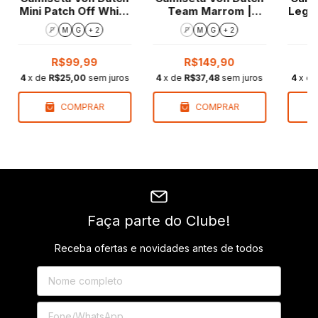
Lege
Mini Patch Off White
Team Marrom |
| Regular Fit
Regular Fit
P
M
G
+ 2
P
M
G
+ 2
R$99,99
R$149,90
4
x d
4
x de
R$25,00
sem juros
4
x de
R$37,48
sem juros
COMPRAR
COMPRAR
Faça parte do Clube!
Receba ofertas e novidades antes de todos