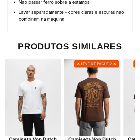
Nao passar ferro sobre a estampa
Lavar separadamente - cores claras e escuras nao
combinam na maquina
PRODUTOS SIMILARES
🔥 LEVE 3 E PAGUE 2 🔥
🔥
Cami
Camiseta Von Dutch
Camiseta Von Dutch