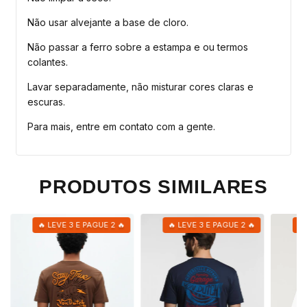
Não usar alvejante a base de cloro.
Não passar a ferro sobre a estampa e ou termos
colantes.
Lavar separadamente, não misturar cores claras e
escuras.
Para mais, entre em contato com a gente.
PRODUTOS SIMILARES
🔥 LEVE 3 E PAGUE 2 🔥
🔥 LEVE 3 E PAGUE 2 🔥
🔥