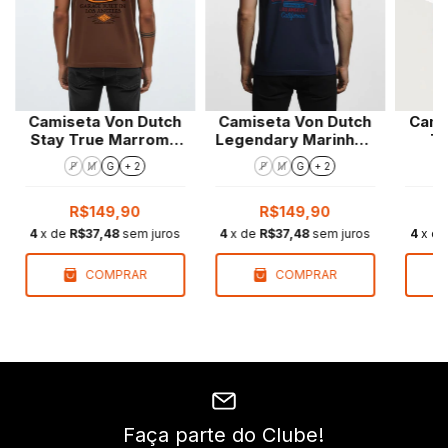
Camiseta Von Dutch
Camiseta Von Dutch
Cami
Stay True Marrom |
Legendary Marinho |
Te
Regular Fit
Regular Fit
P
M
G
+ 2
P
M
G
+ 2
R$149,90
R$149,90
4
x de
R$37,48
sem juros
4
x de
R$37,48
sem juros
4
x d
COMPRAR
COMPRAR
Faça parte do Clube!