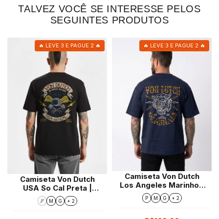
TALVEZ VOCÊ SE INTERESSE PELOS
SEGUINTES PRODUTOS
🔥 LEVE 3 E PAGUE 2 🔥
🔥 LEVE 3 E PAGUE 2 🔥
Camiseta Von Dutch
Camiseta Von Dutch
Los Angeles Marinho |
USA So Cal Preta |
Oversize
Regular Fit
P
M
G
+ 2
P
M
G
+ 2