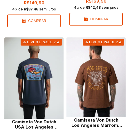
R$169,90
R$149,90
4
x de
R$42,48
sem juros
4
x de
R$37,48
sem juros
COMPRAR
COMPRAR
🔥 LEVE 3 E PAGUE 2 🔥
🔥 LEVE 3 E PAGUE 2 🔥
Camiseta Von Dutch
Camiseta Von Dutch
Los Angeles Marrom |
USA Los Angeles