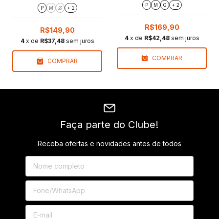
Oversize
Marinho | Regular Fit
P
M
G
+ 2
P
M
G
+ 2
R$169,90
R$149,90
4
x de
R$42,48
sem juros
4
x de
R$37,48
sem juros
COMPRAR
COMPRAR
Faça parte do Clube!
Receba ofertas e novidades antes de todos