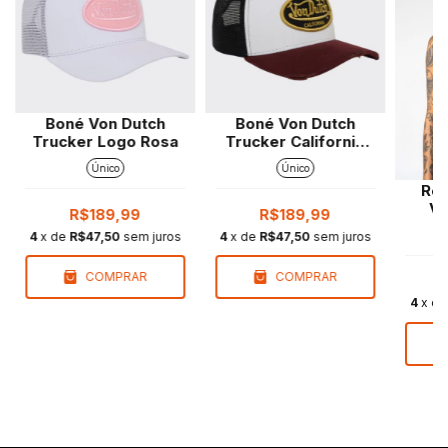
Boné Von Dutch
Boné Von Dutch
Trucker Logo Rosa
Trucker California
Vibes Off White
Único
Único
Reg
Vo
R$189,99
R$189,99
Sig
4
x de
R$47,50
sem juros
4
x de
R$47,50
sem juros
COMPRAR
COMPRAR
4
x d