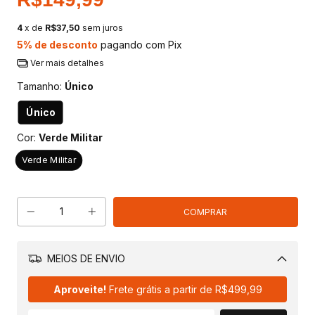
4
x de
R$37,50
sem juros
5% de desconto
pagando com Pix
Ver mais detalhes
Tamanho:
Único
Único
Cor:
Verde Militar
Verde Militar
MEIOS DE ENVIO
Alterar CEP
Aproveite!
Frete grátis a partir de
R$499,99