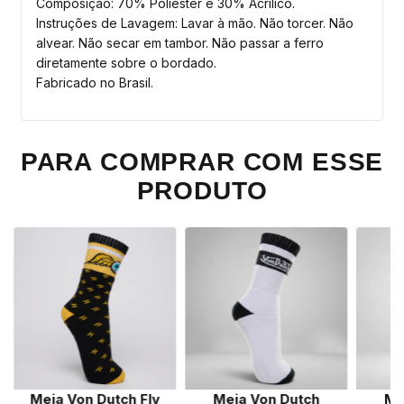
Composição: 70% Poliéster e 30% Acrílico.
Instruções de Lavagem: Lavar à mão. Não torcer. Não
alvear. Não secar em tambor. Não passar a ferro
diretamente sobre o bordado.
Fabricado no Brasil.
PARA COMPRAR COM ESSE
PRODUTO
Meia Von Dutch Fly
Meia Von Dutch
Me