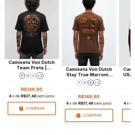
Camiseta Von Dutch
Team Preta |
Camiseta Von Dutch
Cami
Regular Fit
Stay True Marrom |
USA 
P
M
G
+ 2
Regular Fit
P
M
G
+ 2
R$149,90
4
x de
R$37,48
sem juros
R$149,90
4
x de
R$37,48
sem juros
4
x d
COMPRAR
COMPRAR