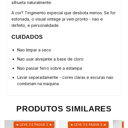
silhueta naturalmente.
A cor? Tingimento especial que desbota menos. Se for
estonada, o visual vintage ja vem pronto - nao e
defeito, e personalidade.
CUIDADOS
Nao limpar a seco
Nao usar alvejante a base de cloro
Nao passar ferro sobre a estampa
Lavar separadamente - cores claras e escuras nao
combinam na maquina
PRODUTOS SIMILARES
🔥 LEVE 3 E PAGUE 2 🔥
🔥 LEVE 3 E PAGUE 2 🔥
🔥