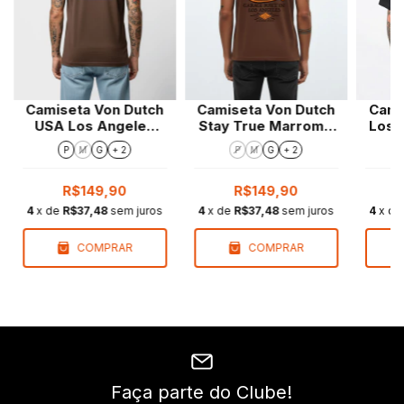
Camiseta Von Dutch
Camiseta Von Dutch
Cami
USA Los Angeles
Stay True Marrom |
Los 
Marrom | Regular Fit
Regular Fit
P
M
G
+ 2
P
M
G
+ 2
R$149,90
R$149,90
4
x de
R$37,48
sem juros
4
x de
R$37,48
sem juros
4
x d
COMPRAR
COMPRAR
Faça parte do Clube!