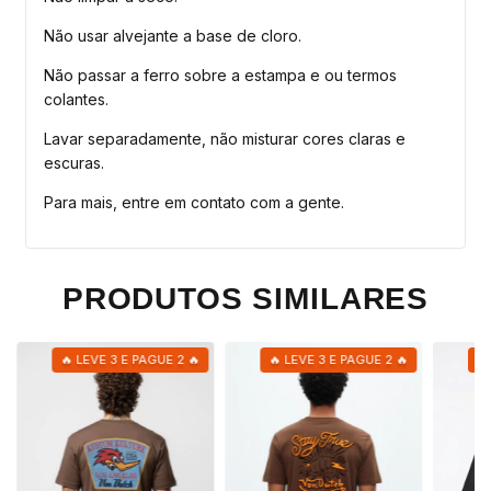
Não usar alvejante a base de cloro.
Não passar a ferro sobre a estampa e ou termos
colantes.
Lavar separadamente, não misturar cores claras e
escuras.
Para mais, entre em contato com a gente.
PRODUTOS SIMILARES
🔥 LEVE 3 E PAGUE 2 🔥
🔥 LEVE 3 E PAGUE 2 🔥
🔥