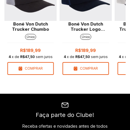
Boné Von Dutch
Boné Von Dutch
Bo
Trucker Chumbo
Trucker Logo
Truc
Marinho
Único
Único
R$189,99
R$189,99
4
x de
R$47,50
sem juros
4
x de
R$47,50
sem juros
4
x d
COMPRAR
COMPRAR
Faça parte do Clube!
Receba ofertas e novidades antes de todos