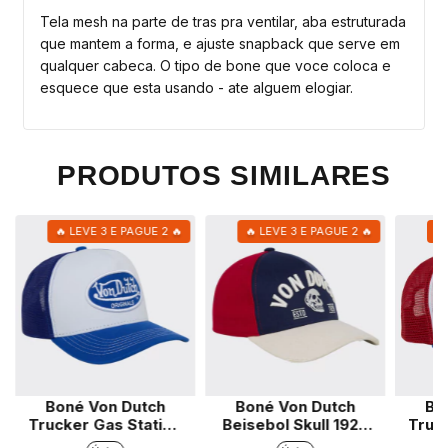
Tela mesh na parte de tras pra ventilar, aba estruturada
que mantem a forma, e ajuste snapback que serve em
qualquer cabeca. O tipo de bone que voce coloca e
esquece que esta usando - ate alguem elogiar.
PRODUTOS SIMILARES
🔥 LEVE 3 E PAGUE 2 🔥
🔥 LEVE 3 E PAGUE 2 🔥
🔥
Boné Von Dutch
Boné Von Dutch
Bo
Trucker Gas Station
Beisebol Skull 1929
Truc
Marinho
Marinho