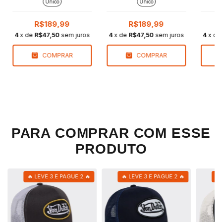
Único
Único
R$189,99
R$189,99
4
x de
R$47,50
sem juros
4
x de
R$47,50
sem juros
4
x d
COMPRAR
COMPRAR
PARA COMPRAR COM ESSE
PRODUTO
🔥 LEVE 3 E PAGUE 2 🔥
🔥 LEVE 3 E PAGUE 2 🔥
🔥