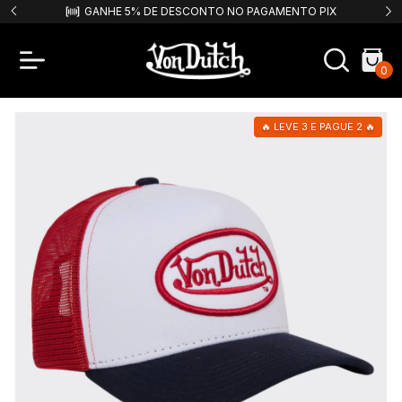
9,99!
GANHE 5% DE DESCONTO NO PAGAMENTO PIX
F
0
🔥 LEVE 3 E PAGUE 2 🔥