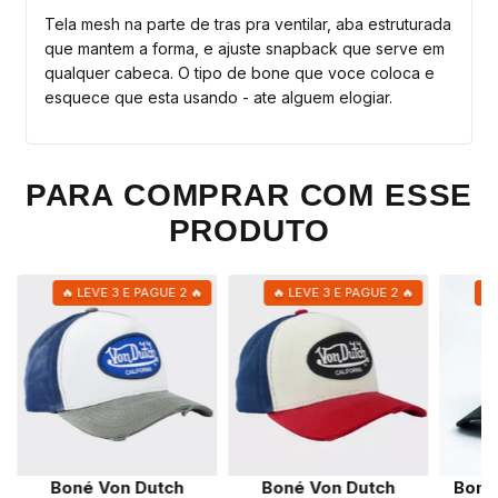
Tela mesh na parte de tras pra ventilar, aba estruturada
que mantem a forma, e ajuste snapback que serve em
qualquer cabeca. O tipo de bone que voce coloca e
esquece que esta usando - ate alguem elogiar.
PARA COMPRAR COM ESSE
PRODUTO
🔥 LEVE 3 E PAGUE 2 🔥
🔥 LEVE 3 E PAGUE 2 🔥
🔥
Boné Von Dutch
Boné Von Dutch
Boné