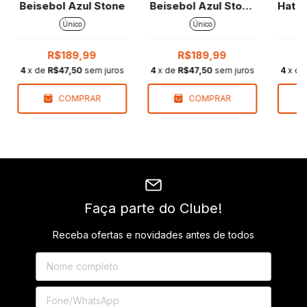
Beisebol Azul Stone
Beisebol Azul Stone
Hat 
c/aba Vermelha
Único
Único
R$189,99
R$189,99
4
x de
R$47,50
sem juros
4
x de
R$47,50
sem juros
4
x d
COMPRAR
COMPRAR
Faça parte do Clube!
Receba ofertas e novidades antes de todos