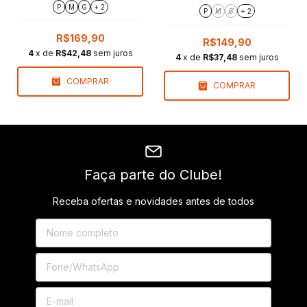
Oversize
Marinho | Regular Fit
P
M
G
+ 2
P
M
G
+ 2
R$169,90
R$149,90
4
x de
R$42,48
sem juros
4
x de
R$37,48
sem juros
COMPRAR
COMPRAR
Faça parte do Clube!
Receba ofertas e novidades antes de todos