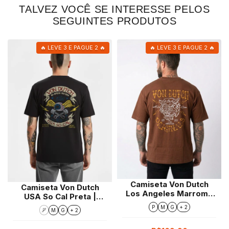
TALVEZ VOCÊ SE INTERESSE PELOS
SEGUINTES PRODUTOS
🔥 LEVE 3 E PAGUE 2 🔥
🔥 LEVE 3 E PAGUE 2 🔥
Camiseta Von Dutch
Camiseta Von Dutch
Los Angeles Marrom |
USA So Cal Preta |
Oversize
Regular Fit
P
M
G
+ 2
P
M
G
+ 2