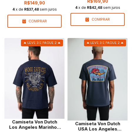
R$169,90
R$149,90
4
x de
R$42,48
sem juros
4
x de
R$37,48
sem juros
COMPRAR
COMPRAR
🔥 LEVE 3 E PAGUE 2 🔥
🔥 LEVE 3 E PAGUE 2 🔥
Camiseta Von Dutch
Camiseta Von Dutch
Los Angeles Marinho |
USA Los Angeles